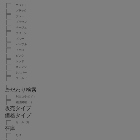
ホワイト
ブラック
グレー
ブラウン
ベージュ
グリーン
ブルー
パープル
イエロー
ピンク
レッド
オレンジ
シルバー
ゴールド
こだわり検索
別注コラボ（1）
雑誌掲載（1）
販売タイプ
価格タイプ
セール（1）
在庫
あり