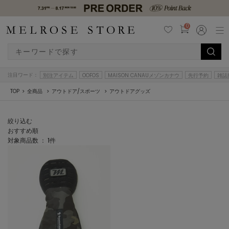
0
注目ワード：
別注アイテム
OOFOS
MAISON CANAUメゾンカナウ
先行予約
雑誌
TOP
全商品
アウトドア/スポーツ
アウトドアグッズ
絞り込む
おすすめ順
対象商品数 ：
1
件