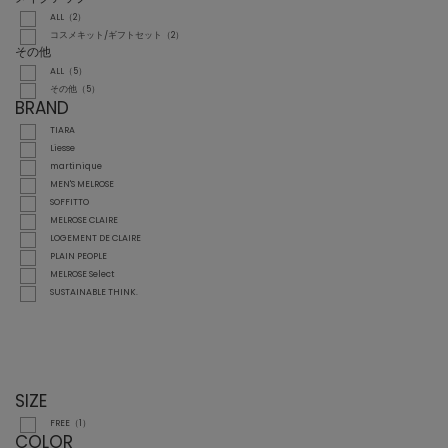
ALL（2）
コスメキット/ギフトセット（2）
その他
ALL（5）
その他（5）
BRAND
TIARA
Liesse
martinique
MEN'S MELROSE
SOFFITTO
MELROSE CLAIRE
LOGEMENT DE CLAIRE
PLAIN PEOPLE
MELROSE Select
SUSTAINABLE THINK.
SIZE
FREE（1）
COLOR