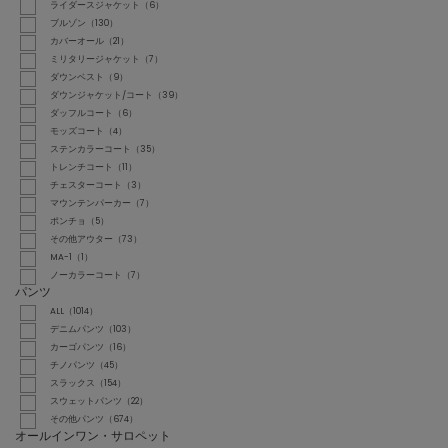
ライダースジャケット（6）
ブルゾン（130）
カバーオール（21）
ミリタリージャケット（7）
ダウンベスト（9）
ダウンジャケット/コート（39）
ダッフルコート（6）
モッズコート（4）
ステンカラーコート（35）
トレンチコート（11）
チェスターコート（3）
マウンテンパーカー（7）
ポンチョ（5）
その他アウター（73）
MA-1（1）
ノーカラーコート（7）
パンツ
ALL（1014）
デニムパンツ（103）
カーゴパンツ（16）
チノパンツ（45）
スラックス（154）
スウェットパンツ（22）
その他パンツ（674）
オールインワン・サロペット