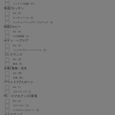
インテリア雑貨（17）
食器/キッチン
ALL（4）
キッチンツール（2）
ランチョンマット/テーブルウェア（2）
雑貨/ホビー
ALL（4）
その他雑貨（4）
ボディ・ヘアケア
ALL（3）
ハンドケア/ハンドクリーム（3）
フレグランス
ALL（6）
香水（6）
水着/着物・浴衣
ALL（20）
水着（20）
アウトドア/スポーツ
ALL（1）
ゴルフグッズ（1）
PC・スマホグッズ/家電
ALL（4）
スピーカー（2）
スマホケース/カバー（2）
メイクアップ