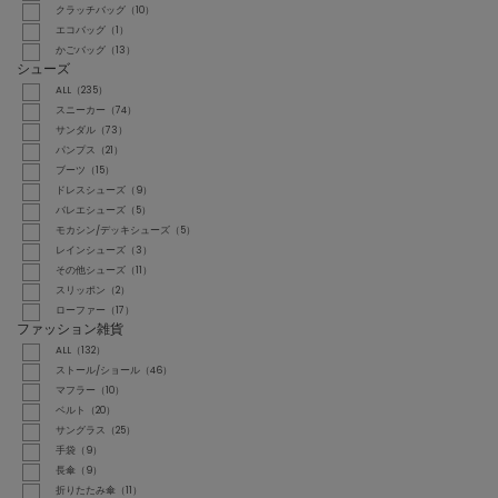
クラッチバッグ（10）
エコバッグ（1）
かごバッグ（13）
シューズ
ALL（235）
スニーカー（74）
サンダル（73）
パンプス（21）
ブーツ（15）
ドレスシューズ（9）
バレエシューズ（5）
モカシン/デッキシューズ（5）
レインシューズ（3）
その他シューズ（11）
スリッポン（2）
ローファー（17）
ファッション雑貨
ALL（132）
ストール/ショール（46）
マフラー（10）
ベルト（20）
サングラス（25）
手袋（9）
長傘（9）
折りたたみ傘（11）