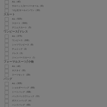
ALL（40）
サロペット/オーバーオール（10）
つなぎ/オールインワン（30）
スカート
ALL（535）
スカート（530）
デニムスカート（5）
ワンピース/ドレス
ALL（375）
ワンピース（361）
シャツワンピース（8）
チュニック（2）
ドレス（3）
ジャンパースカート（1）
フォーマルスーツ/小物
ALL（42）
ネクタイ（10）
スーツセット（29）
バッグ
ALL（305）
ショルダーバッグ（89）
トートバッグ（108）
バックパック/リュック（13）
ボストンバッグ（4）
ハンドバッグ（65）