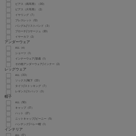
ピアス（両耳用）（30）
ピアス（片耳用）（2）
イヤリング（7）
ブレスレット（12）
バングル/リストバンド（3）
ブローチ/コサージュ（20）
イヤーカフ（2）
アンダーウェア
ALL（4）
ショーツ（1）
インナーウェア/肌着（1）
その他アンダーウェア/インナー（2）
レッグウェア
ALL（33）
ソックス/靴下（23）
タイツ/ストッキング（7）
レギンス/スパッツ（3）
帽子
ALL（50）
キャップ（17）
ハット（27）
ニットキャップ/ビーニー（5）
ハンチング/ベレー帽（1）
インテリア
ALL（17）