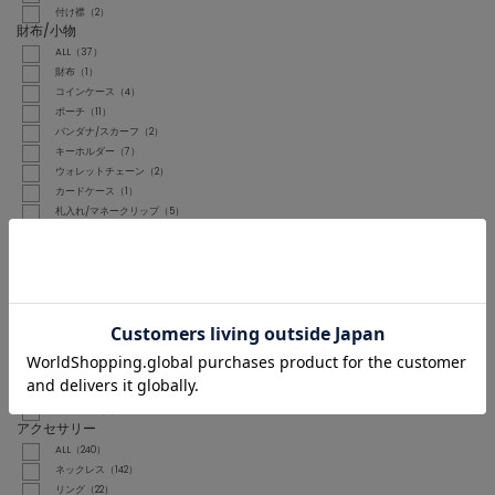
付け襟（2）
財布/小物
ALL（37）
財布（1）
コインケース（4）
ポーチ（11）
バンダナ/スカーフ（2）
キーホルダー（7）
ウォレットチェーン（2）
カードケース（1）
札入れ/マネークリップ（5）
その他小物（4）
ヘアアクセサリー
ALL（55）
ヘアゴム（7）
ヘアバンド（1）
カチューシャ（4）
バレッタ/ヘアクリップ（26）
シュシュ（11）
その他ヘアアクセサリー（2）
ヘアピン（4）
アクセサリー
ALL（240）
ネックレス（142）
リング（22）