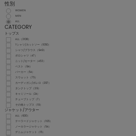
性別
WOMEN
MEN
ALL
CATEGORY
トップス
ALL（3108）
Tシャツ/カットソー（1050）
シャツ/ブラウス（949）
ポロシャツ（47）
ニット/セーター（453）
ベスト（94）
パーカー（54）
スウェット（75）
カーディガン/ボレロ（297）
タンクトップ（39）
キャミソール（24）
チューブトップ（7）
その他トップス（19）
ジャケット/アウター
ALL（600）
テーラードジャケット（165）
ノーカラージャケット（54）
デニムジャケット（15）