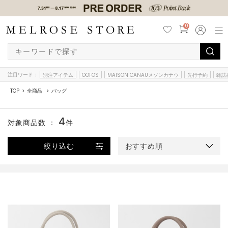
0
注目ワード：
別注アイテム
OOFOS
MAISON CANAUメゾンカナウ
先行予約
雑誌
TOP
全商品
バッグ
4
対象商品数 ：
件
絞り込む
おすすめ順