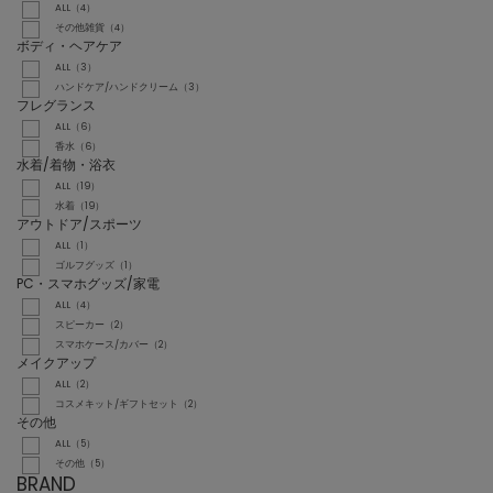
ALL（4）
その他雑貨（4）
ボディ・ヘアケア
ALL（3）
ハンドケア/ハンドクリーム（3）
フレグランス
ALL（6）
香水（6）
水着/着物・浴衣
ALL（19）
水着（19）
アウトドア/スポーツ
ALL（1）
ゴルフグッズ（1）
PC・スマホグッズ/家電
ALL（4）
スピーカー（2）
スマホケース/カバー（2）
メイクアップ
ALL（2）
コスメキット/ギフトセット（2）
その他
ALL（5）
その他（5）
BRAND