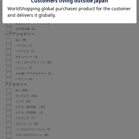
バンダナ/スカーフ（2）
キーホルダー（7）
ウォレットチェーン（2）
カードケース（1）
札入れ/マネークリップ（5）
その他小物（4）
ヘアアクセサリー
ALL（55）
ヘアゴム（7）
ヘアバンド（1）
カチューシャ（4）
バレッタ/ヘアクリップ（26）
シュシュ（11）
その他ヘアアクセサリー（2）
ヘアピン（4）
アクセサリー
ALL（243）
ネックレス（144）
リング（23）
ピアス（両耳用）（30）
ピアス（片耳用）（2）
イヤリング（7）
ブレスレット（12）
バングル/リストバンド（3）
ブローチ/コサージュ（20）