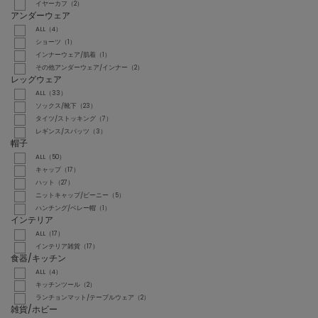
イヤーカフ（2）
アンダーウェア
ALL（4）
ショーツ（1）
インナーウェア/肌着（1）
その他アンダーウェア/インナー（2）
レッグウェア
ALL（33）
ソックス/靴下（23）
タイツ/ストッキング（7）
レギンス/スパッツ（3）
帽子
ALL（50）
キャップ（17）
ハット（27）
ニットキャップ/ビーニー（5）
ハンチング/ベレー帽（1）
インテリア
ALL（17）
インテリア雑貨（17）
食器/キッチン
ALL（4）
キッチンツール（2）
ランチョンマット/テーブルウェア（2）
雑貨/ホビー