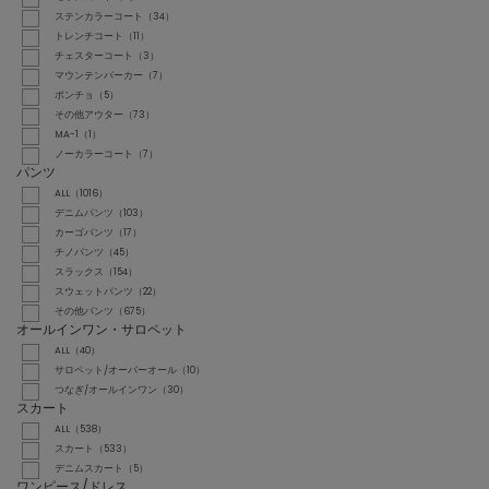
ステンカラーコート（34）
トレンチコート（11）
チェスターコート（3）
マウンテンパーカー（7）
ポンチョ（5）
その他アウター（73）
MA-1（1）
ノーカラーコート（7）
パンツ
ALL（1016）
デニムパンツ（103）
カーゴパンツ（17）
チノパンツ（45）
スラックス（154）
スウェットパンツ（22）
その他パンツ（675）
オールインワン・サロペット
ALL（40）
サロペット/オーバーオール（10）
つなぎ/オールインワン（30）
スカート
ALL（538）
スカート（533）
デニムスカート（5）
ワンピース/ドレス