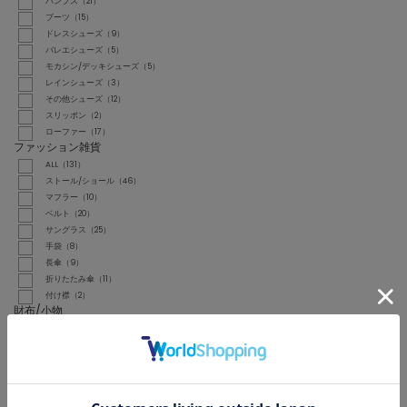
パンプス（21）
ブーツ（15）
ドレスシューズ（9）
バレエシューズ（5）
モカシン/デッキシューズ（5）
レインシューズ（3）
その他シューズ（12）
スリッポン（2）
ローファー（17）
ファッション雑貨
ALL（131）
ストール/ショール（46）
マフラー（10）
ベルト（20）
サングラス（25）
手袋（8）
長傘（9）
折りたたみ傘（11）
付け襟（2）
財布/小物
ALL（39）
財布（1）
コインケース（4）
ポーチ（11）
ハンカチ/ハンドタオル（2）