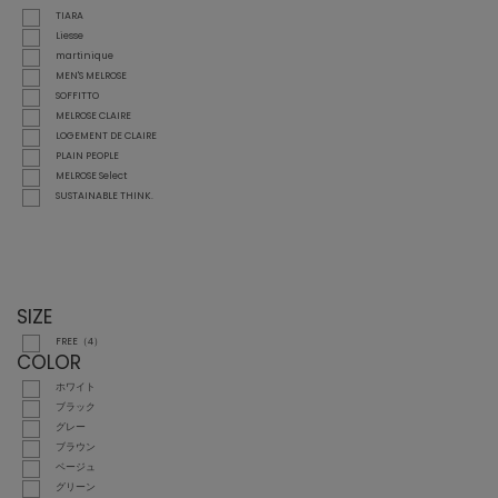
TIARA
Liesse
martinique
MEN'S MELROSE
SOFFITTO
MELROSE CLAIRE
LOGEMENT DE CLAIRE
PLAIN PEOPLE
MELROSE Select
SUSTAINABLE THINK.
SIZE
FREE（4）
COLOR
ホワイト
ブラック
グレー
ブラウン
ベージュ
グリーン