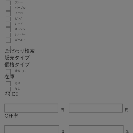
ブルー
パープル
イエロー
ピンク
レッド
オレンジ
シルバー
ゴールド
こだわり検索
販売タイプ
価格タイプ
通常（4）
在庫
あり
なし
PRICE
円
円
OFF率
%
%