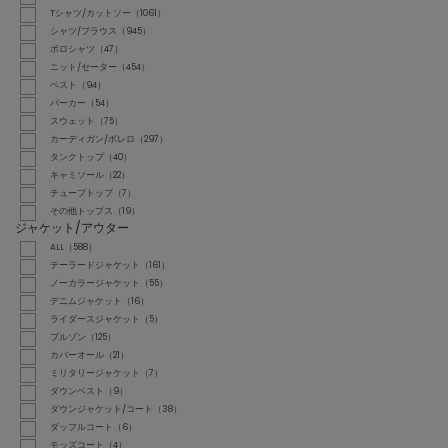
Tシャツ/カットソー（1061）
シャツ/ブラウス（945）
ポロシャツ（47）
ニット/セーター（454）
ベスト（94）
パーカー（54）
スウェット（75）
カーディガン/ボレロ（297）
タンクトップ（40）
キャミソール（22）
チューブトップ（7）
その他トップス（19）
ジャケット/アウター
ALL（588）
テーラードジャケット（161）
ノーカラージャケット（55）
デニムジャケット（16）
ライダースジャケット（5）
ブルゾン（125）
カバーオール（21）
ミリタリージャケット（7）
ダウンベスト（9）
ダウンジャケット/コート（38）
ダッフルコート（6）
モッズコート（4）