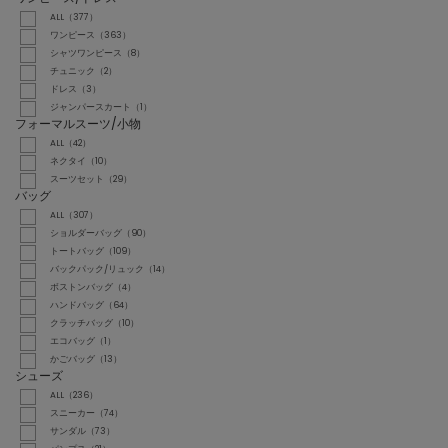
ALL（377）
ワンピース（363）
シャツワンピース（8）
チュニック（2）
ドレス（3）
ジャンパースカート（1）
フォーマルスーツ/小物
ALL（42）
ネクタイ（10）
スーツセット（29）
バッグ
ALL（307）
ショルダーバッグ（90）
トートバッグ（109）
バックパック/リュック（14）
ボストンバッグ（4）
ハンドバッグ（64）
クラッチバッグ（10）
エコバッグ（1）
かごバッグ（13）
シューズ
ALL（236）
スニーカー（74）
サンダル（73）