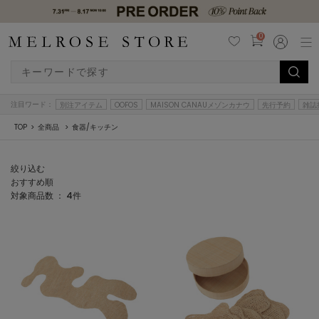
0
注目ワード：
別注アイテム
OOFOS
MAISON CANAUメゾンカナウ
先行予約
雑誌
TOP
全商品
食器/キッチン
絞り込む
おすすめ順
対象商品数 ：
4
件