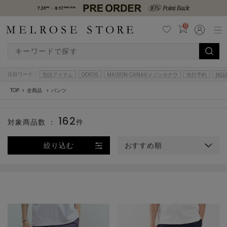
0
注目ワード：
別注アイテム
OOFOS
MAISON CANAUメゾンカナウ
先行予約
雑誌
TOP
全商品
パンツ
162
対象商品数 ：
件
絞り込む
おすすめ順