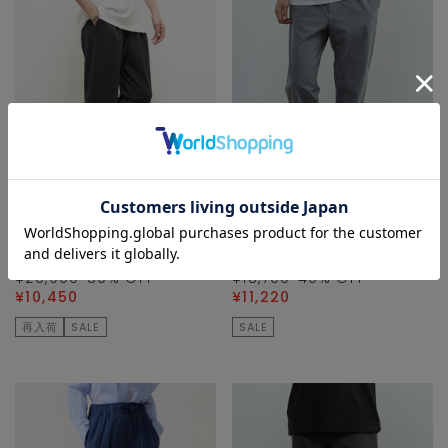
MEN'S MELROSE
MEN'S MELROSE
スラックス
スラックス
¥20,900
50
% OFF
¥18,700
40
% OFF
¥10,450
¥11,220
再入荷
SALE
SALE