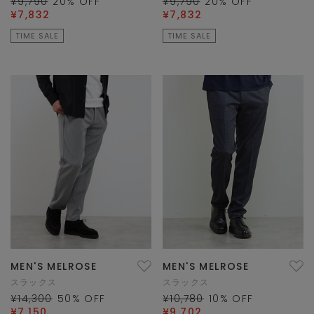
¥9,790
20
% OFF
¥9,790
20
% OFF
¥7,832
¥7,832
TIME SALE
TIME SALE
MEN'S MELROSE
MEN'S MELROSE
スラックス
スラックス
¥14,300
50
% OFF
¥10,780
10
% OFF
¥7,150
¥9,702