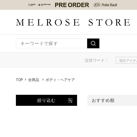
注目ワード：
別注アイテ
TOP
全商品
ボディ・ヘアケア
絞り込む
おすすめ順