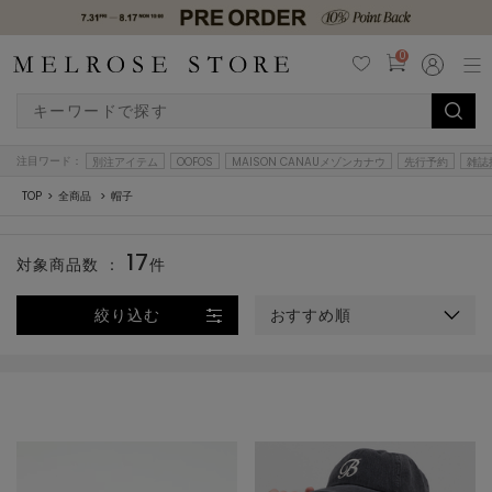
0
注目ワード：
別注アイテム
OOFOS
MAISON CANAUメゾンカナウ
先行予約
雑誌
TOP
全商品
帽子
17
対象商品数 ：
件
絞り込む
おすすめ順