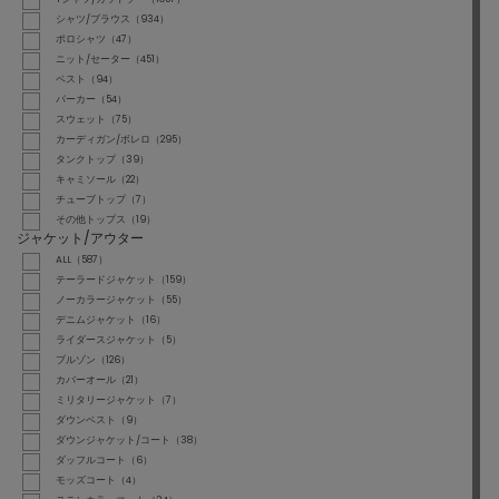
シャツ/ブラウス（934）
ポロシャツ（47）
ニット/セーター（451）
ベスト（94）
パーカー（54）
スウェット（75）
カーディガン/ボレロ（295）
タンクトップ（39）
キャミソール（22）
チューブトップ（7）
その他トップス（19）
ジャケット/アウター
ALL（587）
テーラードジャケット（159）
ノーカラージャケット（55）
デニムジャケット（16）
ライダースジャケット（5）
ブルゾン（126）
カバーオール（21）
ミリタリージャケット（7）
ダウンベスト（9）
ダウンジャケット/コート（38）
ダッフルコート（6）
モッズコート（4）