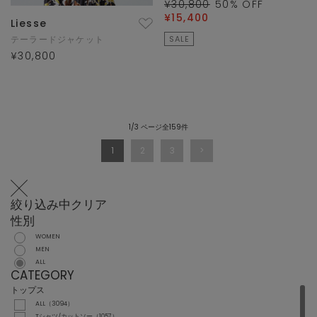
¥30,800
50
% OFF
¥15,400
Liesse
テーラードジャケット
SALE
¥30,800
1/3 ページ全159件
1
2
3
絞り込み中
クリア
性別
WOMEN
MEN
ALL
CATEGORY
トップス
ALL（3094）
Tシャツ/カットソー（1057）