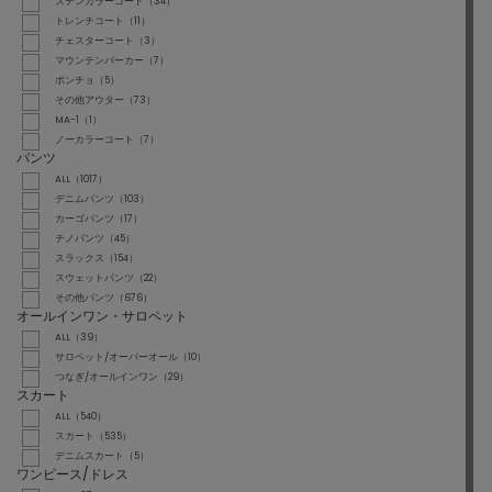
ステンカラーコート（34）
トレンチコート（11）
チェスターコート（3）
マウンテンパーカー（7）
ポンチョ（5）
その他アウター（73）
MA-1（1）
ノーカラーコート（7）
パンツ
ALL（1017）
デニムパンツ（103）
カーゴパンツ（17）
チノパンツ（45）
スラックス（154）
スウェットパンツ（22）
その他パンツ（676）
オールインワン・サロペット
ALL（39）
サロペット/オーバーオール（10）
つなぎ/オールインワン（29）
スカート
ALL（540）
スカート（535）
デニムスカート（5）
ワンピース/ドレス