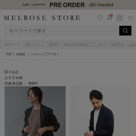
0
注目ワード：
別注アイテム
OOFOS
MAISON CANAUメゾンカナウ
先行予約
雑誌
TOP
全商品
ジャケット/アウター
絞り込む
おすすめ順
対象商品数 ：
159
件