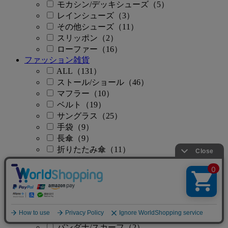
モカシン/デッキシューズ（5）
レインシューズ（3）
その他シューズ（11）
スリッポン（2）
ローファー（16）
ファッション雑貨
ALL（131）
ストール/ショール（46）
マフラー（10）
ベルト（19）
サングラス（25）
手袋（9）
長傘（9）
折りたたみ傘（11）
付け襟（2）
財布/小物
ALL（37）
財布（1）
コインケース（4）
ポーチ（11）
バンダナ/スカーフ（2）