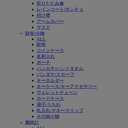
折りたたみ傘
レインコート/ポンチョ
付け襟
アームカバー
マスク
財布/小物
ALL
財布
コインケース
名刺入れ
ポーチ
ハンカチ/ハンドタオル
バンダナ/スカーフ
キーホルダー
キーケース/キーアクセサリー
ウォレットチェーン
カードケース
扇子/うちわ
札入れ/マネークリップ
その他小物
腕時計