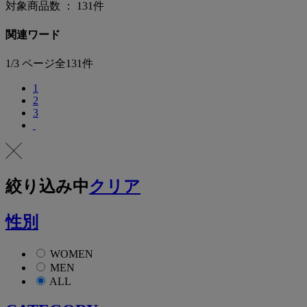
対象商品数 ：
131
件
関連ワード
1/3 ページ全131件
1
2
3
絞り込み中
クリア
性別
WOMEN
MEN
ALL