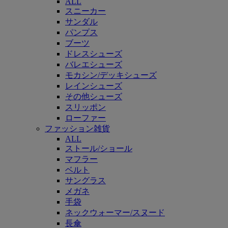
ALL
スニーカー
サンダル
パンプス
ブーツ
ドレスシューズ
バレエシューズ
モカシン/デッキシューズ
レインシューズ
その他シューズ
スリッポン
ローファー
ファッション雑貨
ALL
ストール/ショール
マフラー
ベルト
サングラス
メガネ
手袋
ネックウォーマー/スヌード
長傘