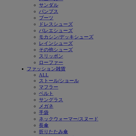
サンダル
パンプス
ブーツ
ドレスシューズ
バレエシューズ
モカシン/デッキシューズ
レインシューズ
その他シューズ
スリッポン
ローファー
ファッション雑貨
ALL
ストール/ショール
マフラー
ベルト
サングラス
メガネ
手袋
ネックウォーマー/スヌード
長傘
折りたたみ傘