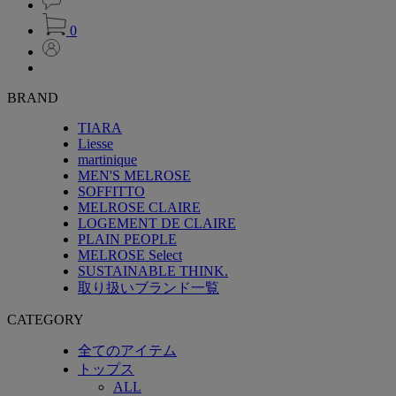
0
BRAND
TIARA
Liesse
martinique
MEN'S MELROSE
SOFFITTO
MELROSE CLAIRE
LOGEMENT DE CLAIRE
PLAIN PEOPLE
MELROSE Select
SUSTAINABLE THINK.
取り扱いブランド一覧
CATEGORY
全てのアイテム
トップス
ALL