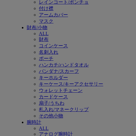
レインコート/ポンチョ
付け襟
アームカバー
マスク
財布/小物
ALL
財布
コインケース
名刺入れ
ポーチ
ハンカチ/ハンドタオル
バンダナ/スカーフ
キーホルダー
キーケース/キーアクセサリー
ウォレットチェーン
カードケース
扇子/うちわ
札入れ/マネークリップ
その他小物
腕時計
ALL
アナログ腕時計