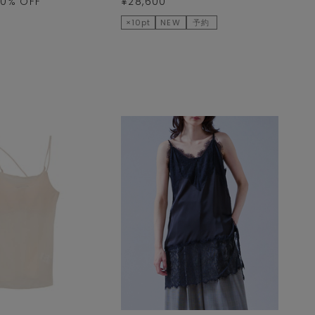
60
% OFF
¥28,600
×10pt
NEW
予約