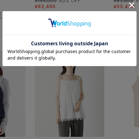
¥154,000
40
% OFF
¥83,600
¥92,400
¥33,440
別注コラボ
SALE
SALE