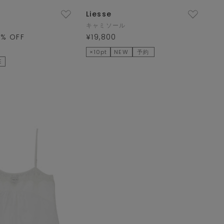
Liesse
キャミソール
0
% OFF
¥19,800
×10pt
NEW
予約
E