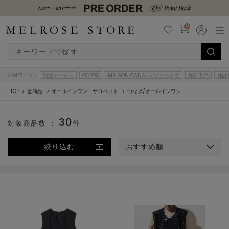
0
注目ワード：
別注アイテム
OOFOS
MAISON CANAUメゾンカナウ
先行予約
雑誌
TOP
全商品
オールインワン・サロペット
つなぎ/オールインワン
30
対象商品数 ：
件
絞り込む
おすすめ順