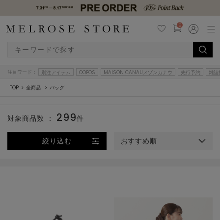
0
注目ワード：
別注アイテム
OOFOS
MAISON CANAUメゾンカナウ
先行予約
雑誌
TOP
全商品
バッグ
299
対象商品数 ：
件
絞り込む
おすすめ順