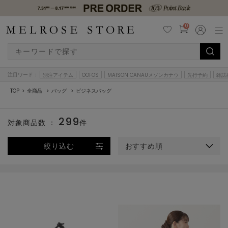
0
注目ワード：
別注アイテム
OOFOS
MAISON CANAUメゾンカナウ
先行予約
雑誌
TOP
全商品
バッグ
ビジネスバッグ
299
対象商品数 ：
件
絞り込む
おすすめ順