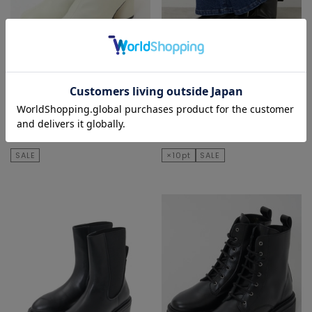
SOFFITTO
MELROSE CLAIRE
ブーツ
ブーツ
¥49,500
40
% OFF
¥12,100
60
% OFF
¥29,700
¥4,840
SALE
×10pt
SALE