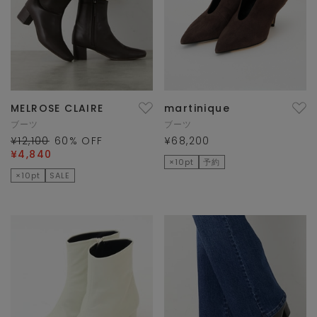
MELROSE CLAIRE
martinique
ブーツ
ブーツ
¥12,100
60
% OFF
¥68,200
¥4,840
×10pt
予約
×10pt
SALE