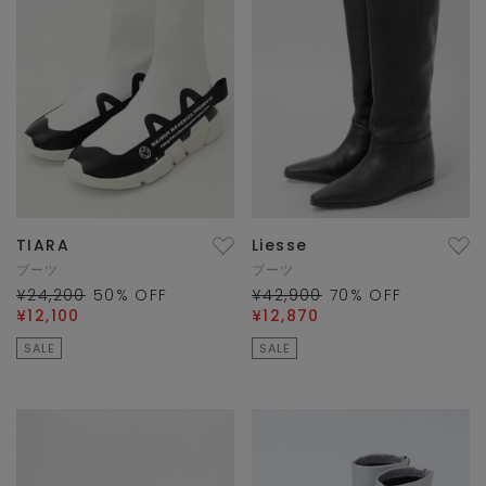
TIARA
Liesse
ブーツ
ブーツ
¥24,200
50
% OFF
¥42,900
70
% OFF
¥12,100
¥12,870
SALE
SALE