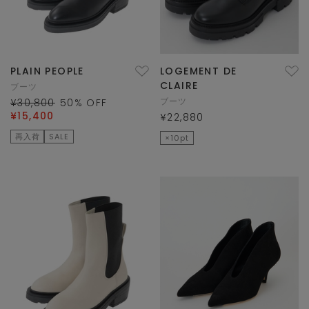
PLAIN PEOPLE
LOGEMENT DE
CLAIRE
ブーツ
ブーツ
¥30,800
50
% OFF
¥15,400
¥22,880
再入荷
SALE
×10pt