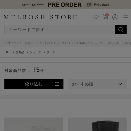
0
注目ワード：
別注アイテム
OOFOS
MAISON CANAUメゾンカナウ
先行予約
雑誌
TOP
全商品
シューズ
ブーツ
15
対象商品数 ：
件
絞り込む
おすすめ順