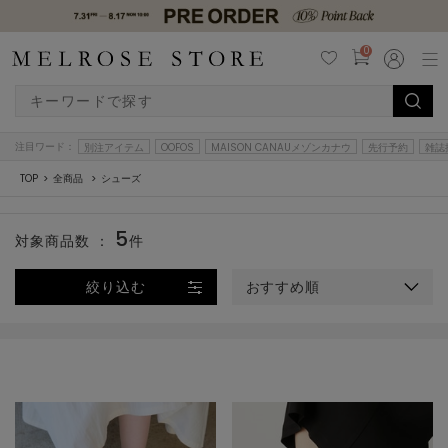
0
注目ワード：
別注アイテム
OOFOS
MAISON CANAUメゾンカナウ
先行予約
雑誌
TOP
全商品
シューズ
5
対象商品数 ：
件
絞り込む
おすすめ順