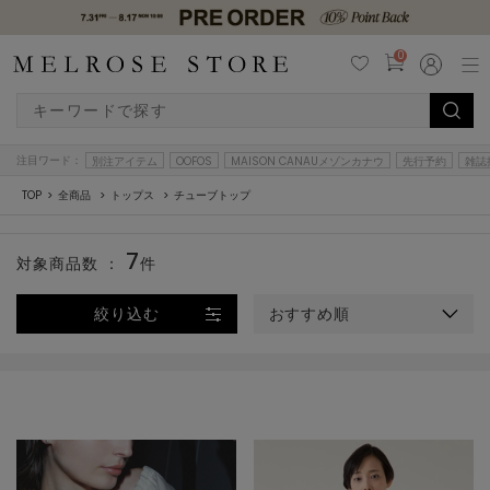
0
注目ワード：
別注アイテム
OOFOS
MAISON CANAUメゾンカナウ
先行予約
雑誌
TOP
全商品
トップス
チューブトップ
7
対象商品数 ：
件
絞り込む
おすすめ順