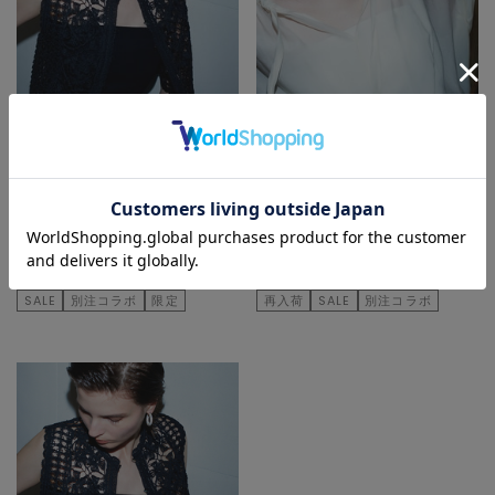
MELROSE Select
MELROSE Select
チューブトップ
チューブトップ
¥4,400
50
% OFF
¥4,400
50
% OFF
¥2,200
SOLD OUT
¥2,200
SOLD OUT
SALE
別注コラボ
限定
再入荷
SALE
別注コラボ