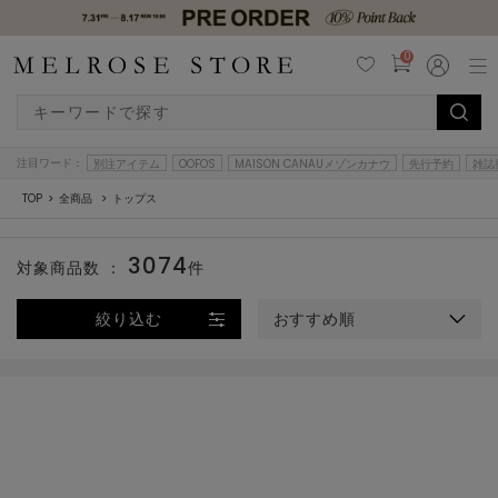
0
注目ワード：
別注アイテム
OOFOS
MAISON CANAUメゾンカナウ
先行予約
雑誌
TOP
全商品
トップス
3074
対象商品数 ：
件
絞り込む
おすすめ順