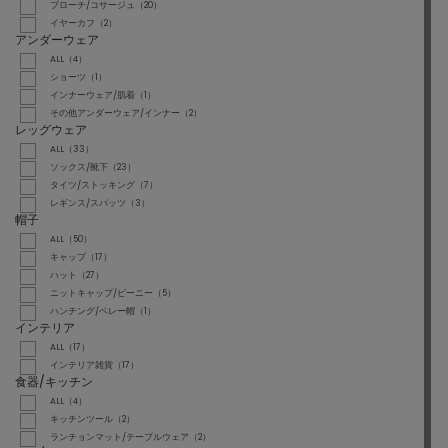
ブローチ/コサージュ（20）
イヤーカフ（2）
アンダーウェア
ALL（4）
ショーツ（1）
インナーウェア/肌着（1）
その他アンダーウェア/インナー（2）
レッグウェア
ALL（33）
ソックス/靴下（23）
タイツ/ストッキング（7）
レギンス/スパッツ（3）
帽子
ALL（50）
キャップ（17）
ハット（27）
ニットキャップ/ビーニー（5）
ハンチング/ベレー帽（1）
インテリア
ALL（17）
インテリア雑貨（17）
食器/キッチン
ALL（4）
キッチンツール（2）
ランチョンマット/テーブルウェア（2）