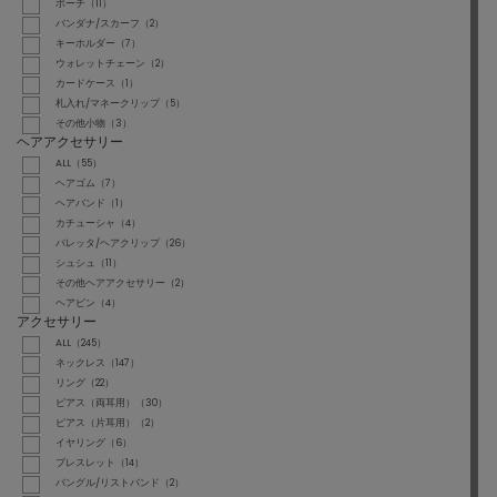
ポーチ（11）
バンダナ/スカーフ（2）
キーホルダー（7）
ウォレットチェーン（2）
カードケース（1）
札入れ/マネークリップ（5）
その他小物（3）
ヘアアクセサリー
ALL（55）
ヘアゴム（7）
ヘアバンド（1）
カチューシャ（4）
バレッタ/ヘアクリップ（26）
シュシュ（11）
その他ヘアアクセサリー（2）
ヘアピン（4）
アクセサリー
ALL（245）
ネックレス（147）
リング（22）
ピアス（両耳用）（30）
ピアス（片耳用）（2）
イヤリング（6）
ブレスレット（14）
バングル/リストバンド（2）