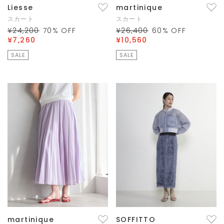
Liesse
martinique
スカート
スカート
¥24,200
70
% OFF
¥26,400
60
% OFF
¥7,260
¥10,560
SALE
SALE
martinique
SOFFITTO