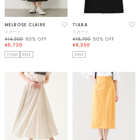
MELROSE CLAIRE
TIARA
スカート
スカート
¥14,300
60
% OFF
¥18,700
50
% OFF
¥5,720
¥9,350
×10pt
SALE
SALE