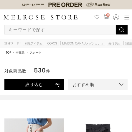
0
注目ワード：
別注アイテム
OOFOS
MAISON CANAUメゾンカナウ
先行予約
雑誌
TOP
全商品
スカート
530
対象商品数 ：
件
絞り込む
おすすめ順