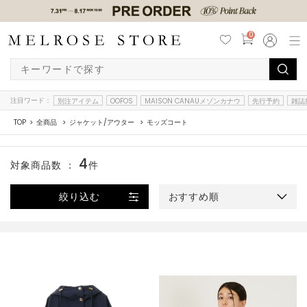
0
注目ワード：
別注アイテム
OOFOS
MAISON CANAUメゾンカナウ
先行予約
雑誌
TOP
全商品
ジャケット/アウター
モッズコート
4
対象商品数 ：
件
絞り込む
おすすめ順