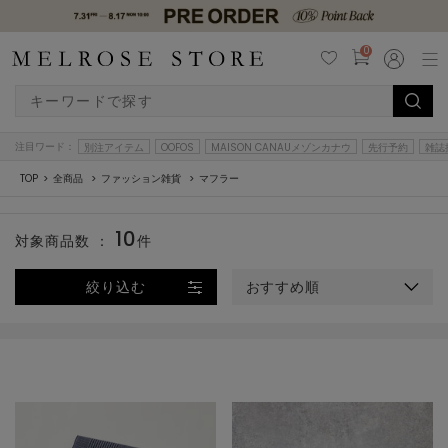
0
注目ワード：
別注アイテム
OOFOS
MAISON CANAUメゾンカナウ
先行予約
雑誌
TOP
全商品
ファッション雑貨
マフラー
10
対象商品数 ：
件
絞り込む
おすすめ順