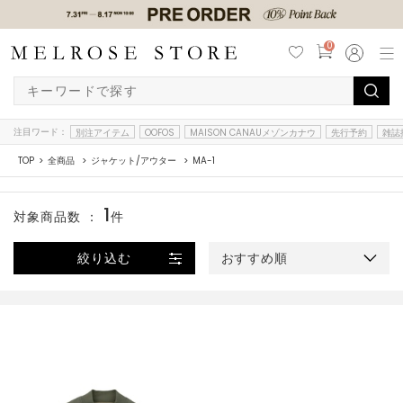
0
注目ワード：
別注アイテム
OOFOS
MAISON CANAUメゾンカナウ
先行予約
雑誌
TOP
全商品
ジャケット/アウター
MA-1
1
対象商品数 ：
件
絞り込む
おすすめ順