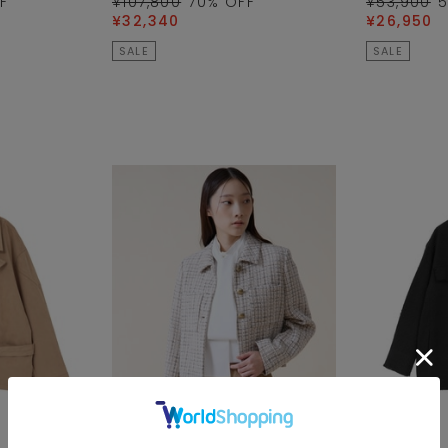
F
¥107,800
70
% OFF
¥53,900
¥32,340
¥26,950
SALE
SALE