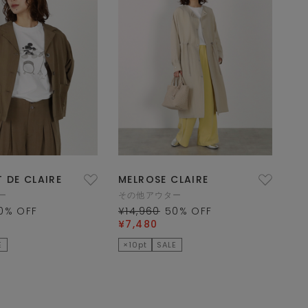
 DE CLAIRE
MELROSE CLAIRE
ー
その他アウター
0
% OFF
¥14,960
50
% OFF
¥7,480
E
×10pt
SALE