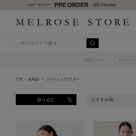
注目ワード：
別注アイテ
TOP
全商品
ジャケット/アウター
絞り込む
おすすめ順