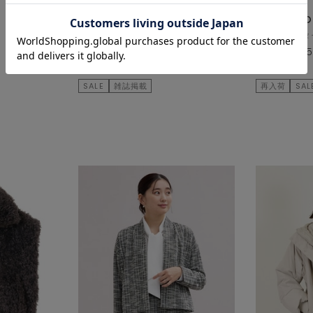
TIARA
PLAIN PEO
その他アウター
その他アウタ
¥41,800
50
% OFF
¥53,900
¥20,900
¥26,950
SALE
雑誌掲載
再入荷
SAL