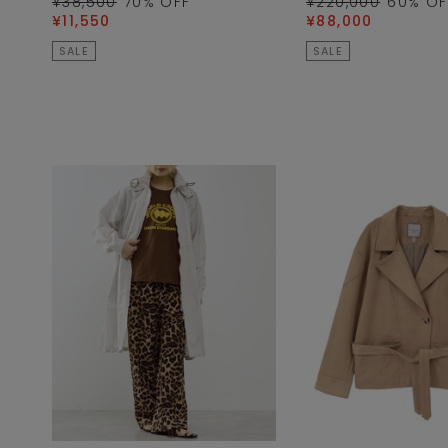
¥38,500
70
% OFF
¥220,000
60
% OF
¥11,550
¥88,000
SALE
SALE