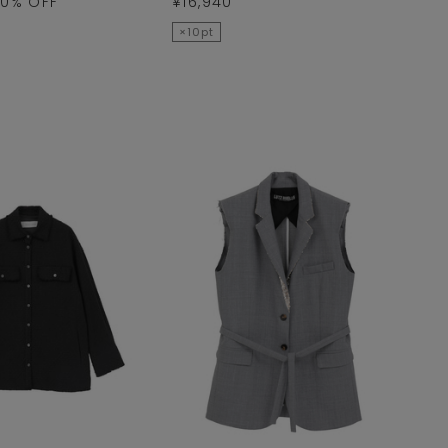
50
% OFF
¥16,940
×10pt