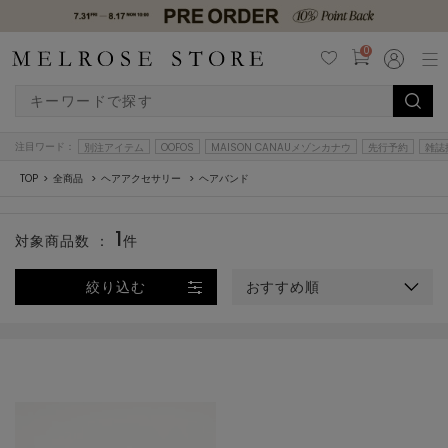
0
注目ワード：
別注アイテム
OOFOS
MAISON CANAUメゾンカナウ
先行予約
雑誌
TOP
全商品
ヘアアクセサリー
ヘアバンド
1
対象商品数 ：
件
絞り込む
おすすめ順