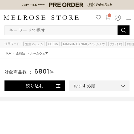
0
注目ワード：
別注アイテム
OOFOS
MAISON CANAUメゾンカナウ
先行予約
雑誌
TOP
全商品
ルームウェア
6801
対象商品数 ：
件
絞り込む
おすすめ順