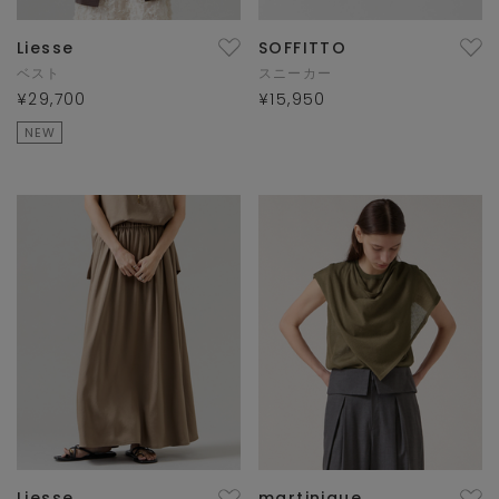
Liesse
SOFFITTO
ベスト
スニーカー
¥29,700
¥15,950
NEW
Liesse
martinique