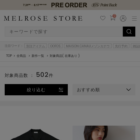
0
注目ワード：
別注アイテム
OOFOS
MAISON CANAUメゾンカナウ
先行予約
雑誌
TOP
全商品
新作一覧
対象商品( 在庫あり )
502
対象商品数 ：
件
絞り込む
おすすめ順