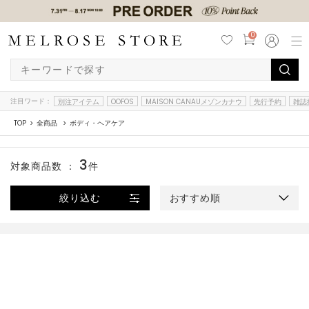
0
注目ワード：
別注アイテム
OOFOS
MAISON CANAUメゾンカナウ
先行予約
雑誌
TOP
全商品
ボディ・ヘアケア
3
対象商品数 ：
件
絞り込む
おすすめ順