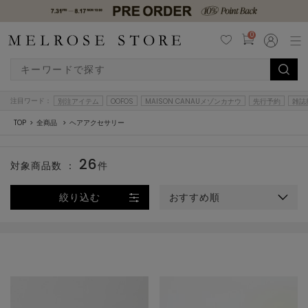
0
注目ワード：
別注アイテム
OOFOS
MAISON CANAUメゾンカナウ
先行予約
雑誌
TOP
全商品
ヘアアクセサリー
26
対象商品数 ：
件
絞り込む
おすすめ順