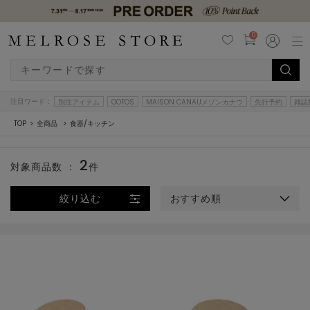
0
注目ワード：
別注アイテム
OOFOS
MAISON CANAUメゾンカナウ
先行予約
雑誌
TOP
全商品
食器/キッチン
2
対象商品数 ：
件
絞り込む
おすすめ順