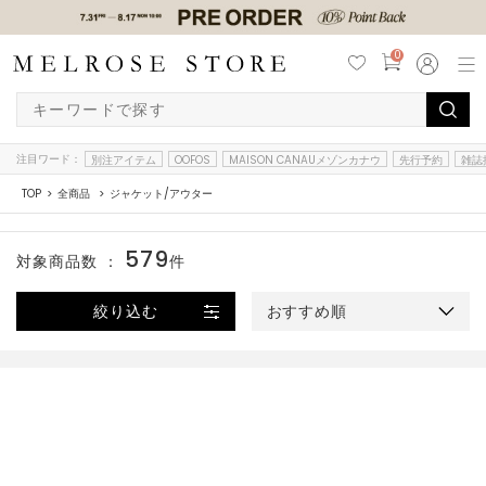
0
注目ワード：
別注アイテム
OOFOS
MAISON CANAUメゾンカナウ
先行予約
雑誌
TOP
全商品
ジャケット/アウター
579
対象商品数 ：
件
絞り込む
おすすめ順