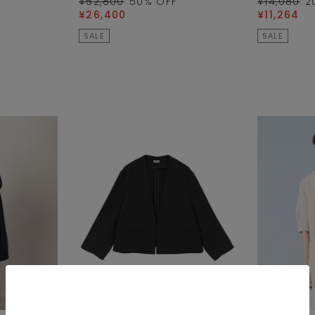
¥52,800
50
% OFF
¥14,080
2
¥26,400
¥11,264
SALE
SALE