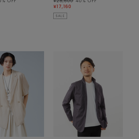
0
% OFF
¥28,600
40
% OFF
¥17,160
SALE