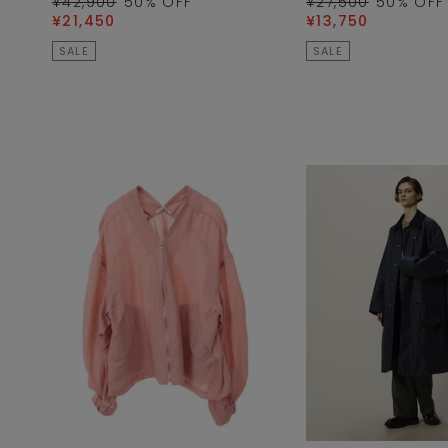
¥42,900
50
% OFF
¥27,500
50
% OFF
¥21,450
¥13,750
SALE
SALE