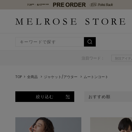
注目ワード：
別注アイテ
TOP
全商品
ジャケット/アウター
ムートンコート
絞り込む
おすすめ順