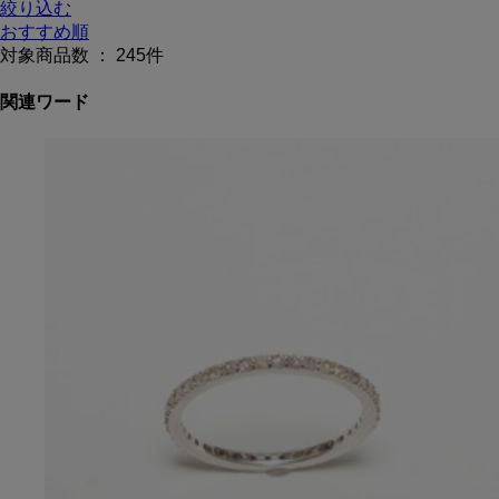
絞り込む
おすすめ順
対象商品数 ：
245
件
関連ワード