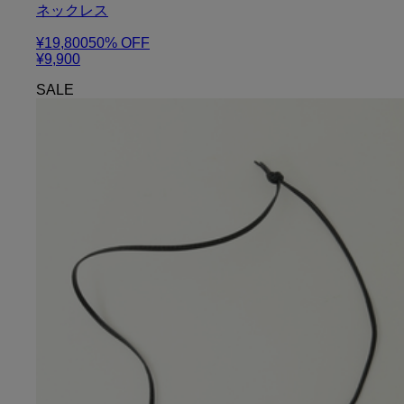
ネックレス
¥19,800
50
% OFF
¥9,900
SALE