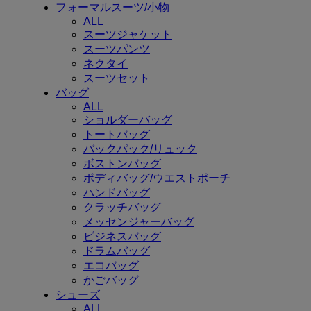
フォーマルスーツ/小物
ALL
スーツジャケット
スーツパンツ
ネクタイ
スーツセット
バッグ
ALL
ショルダーバッグ
トートバッグ
バックパック/リュック
ボストンバッグ
ボディバッグ/ウエストポーチ
ハンドバッグ
クラッチバッグ
メッセンジャーバッグ
ビジネスバッグ
ドラムバッグ
エコバッグ
かごバッグ
シューズ
ALL