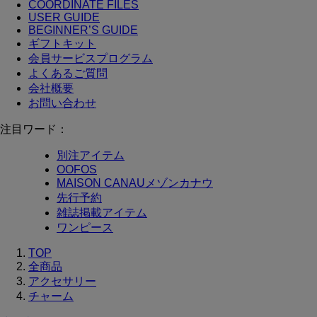
COORDINATE FILES
USER GUIDE
BEGINNER’S GUIDE
ギフトキット
会員サービスプログラム
よくあるご質問
会社概要
お問い合わせ
注目ワード：
別注アイテム
OOFOS
MAISON CANAUメゾンカナウ
先行予約
雑誌掲載アイテム
ワンピース
TOP
全商品
アクセサリー
チャーム