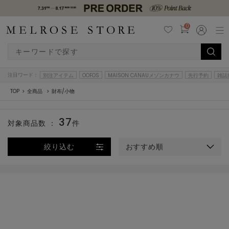
0
注目ワード：
別注アイテム
OOFOS
MAISON CANAUメゾンカナウ
先行予約
雑誌
TOP
全商品
財布/小物
37
対象商品数 ：
件
絞り込む
おすすめ順