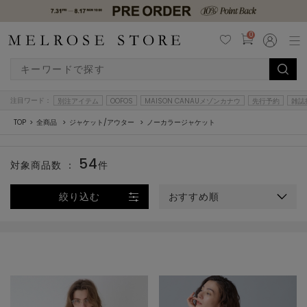
0
注目ワード：
別注アイテム
OOFOS
MAISON CANAUメゾンカナウ
先行予約
雑誌
TOP
全商品
ジャケット/アウター
ノーカラージャケット
54
対象商品数 ：
件
絞り込む
おすすめ順