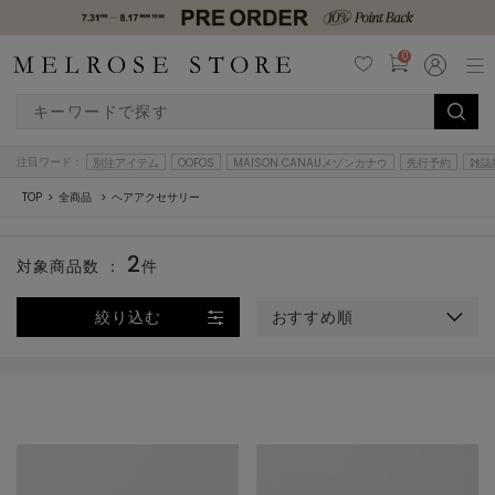
0
注目ワード：
別注アイテム
OOFOS
MAISON CANAUメゾンカナウ
先行予約
雑誌
TOP
全商品
ヘアアクセサリー
2
対象商品数 ：
件
絞り込む
おすすめ順