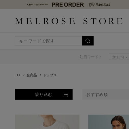
注目ワード：
別注アイテ
TOP
全商品
トップス
絞り込む
おすすめ順