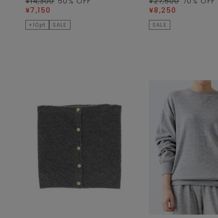
¥14,300
50
% OFF
¥27,500
70
% OFF
¥7,150
¥8,250
×10pt
SALE
SALE