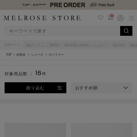
0
注目ワード：
別注アイテム
OOFOS
MAISON CANAUメゾンカナウ
先行予約
雑誌
TOP
全商品
シューズ
ローファー
16
対象商品数 ：
件
絞り込む
おすすめ順