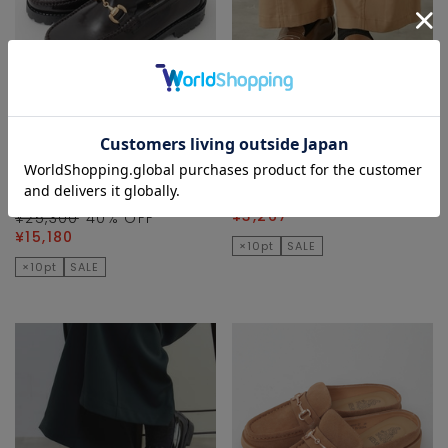
LOGEMENT DE
MELROSE CLAIRE
CLAIRE
ローファー
ローファー
¥10,890
70
% OFF
¥3,267
¥25,300
40
% OFF
¥15,180
×10pt
SALE
×10pt
SALE