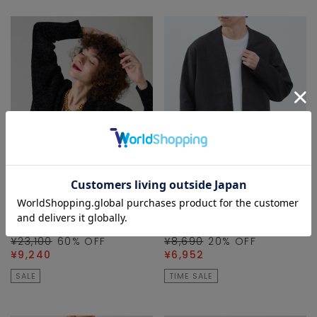
Liesse
MEN'S MELROSE
カーディガン/ボレロ
カーディガン/ボレロ
¥23,100
60
% OFF
¥8,690
20
% OFF
¥9,240
¥6,952
SALE
TIME SALE