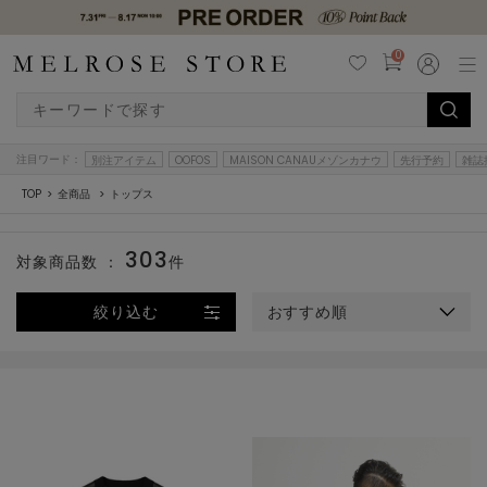
0
注目ワード：
別注アイテム
OOFOS
MAISON CANAUメゾンカナウ
先行予約
雑誌
TOP
全商品
トップス
303
対象商品数 ：
件
絞り込む
おすすめ順