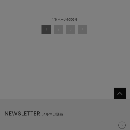
1/6 ページ全303件
1
2
3
NEWSLETTER
メルマガ登録