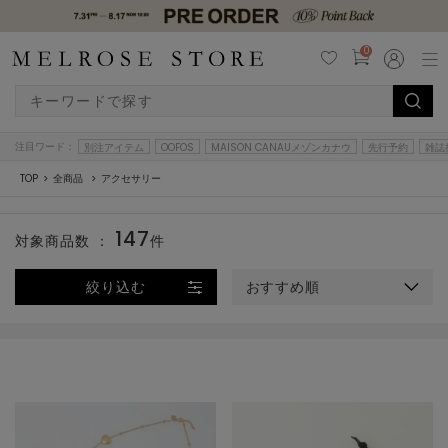
0
注目ワード：
別注アイテム
OOFOS
MAISON CANAUメゾンカナウ
先行予約
雑誌
TOP
全商品
アクセサリー
147
対象商品数 ：
件
絞り込む
おすすめ順