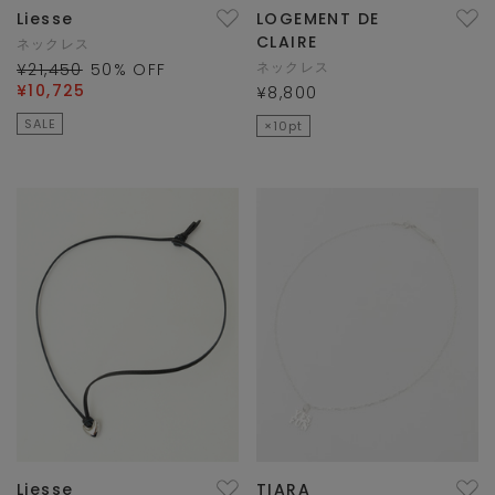
Liesse
LOGEMENT DE
CLAIRE
ネックレス
ネックレス
¥21,450
50
% OFF
¥10,725
¥8,800
SALE
×10pt
Liesse
TIARA