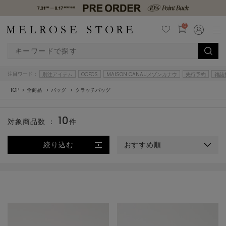
0
注目ワード：
別注アイテム
OOFOS
MAISON CANAUメゾンカナウ
先行予約
雑誌
TOP
全商品
バッグ
クラッチバッグ
10
対象商品数 ：
件
絞り込む
おすすめ順