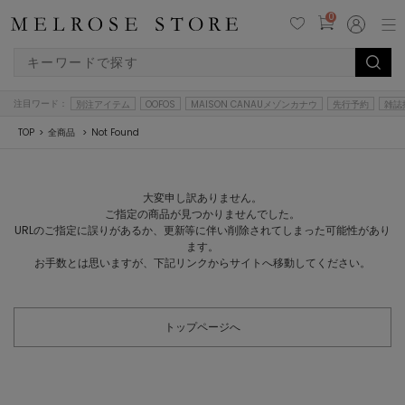
0
注目ワード：
別注アイテム
OOFOS
MAISON CANAUメゾンカナウ
先行予約
雑誌
TOP
全商品
Not Found
大変申し訳ありません。
ご指定の商品が見つかりませんでした。
URLのご指定に誤りがあるか、更新等に伴い削除されてしまった可能性があり
ます。
お手数とは思いますが、下記リンクからサイトへ移動してください。
トップページへ