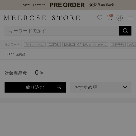
0
注目ワード：
別注アイテム
OOFOS
MAISON CANAUメゾンカナウ
先行予約
雑誌
TOP
全商品
0
対象商品数 ：
件
絞り込む
おすすめ順