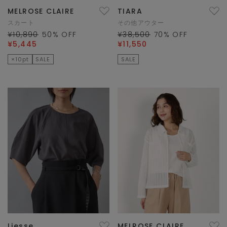
MELROSE CLAIRE
TIARA
スカート
その他アウター
¥10,890
50
% OFF
¥38,500
70
% OFF
¥5,445
¥11,550
×10pt
SALE
SALE
Liesse
MELROSE CLAIRE