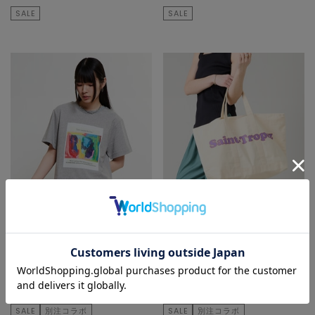
SALE
SALE
SOFFITTO
Liesse
Tシャツ/カットソー
トートバッグ
¥10,780
50
% OFF
¥12,100
50
% OFF
¥5,390
¥6,050
SALE
別注コラボ
SALE
別注コラボ