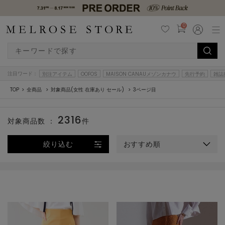
0
注目ワード：
別注アイテム
OOFOS
MAISON CANAUメゾンカナウ
先行予約
雑誌
TOP
全商品
対象商品(女性 在庫あり セール)
3ページ目
2316
対象商品数 ：
件
絞り込む
おすすめ順