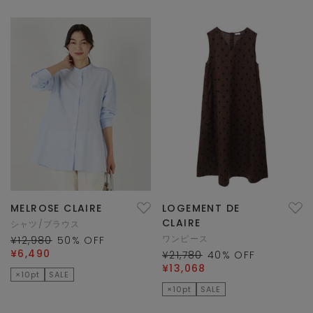
MELROSE CLAIRE
LOGEMENT DE
CLAIRE
シャツ/ブラウス
ワンピース
¥12,980
50
% OFF
¥6,490
¥21,780
40
% OFF
¥13,068
×10pt
SALE
×10pt
SALE