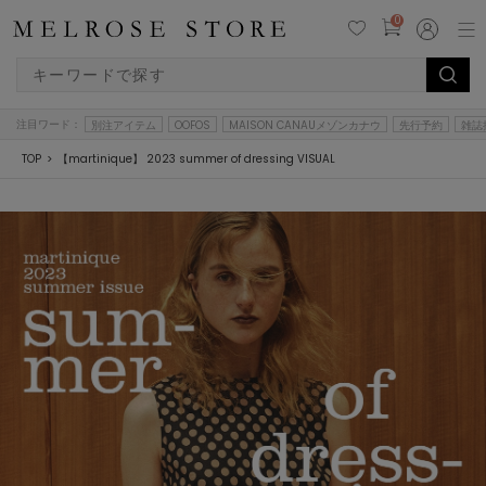
0
注目ワード：
別注アイテム
OOFOS
MAISON CANAUメゾンカナウ
先行予約
雑誌
TOP
【martinique】 2023 summer of dressing VISUAL