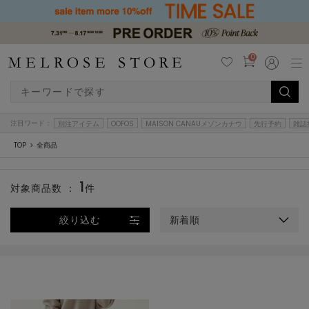
0
注目ワード：
別注アイテム
OOFOS
MAISON CANAUメゾンカナウ
先行予約
雑誌
TOP
全商品
1
対象商品数 ：
件
絞り込む
新着順