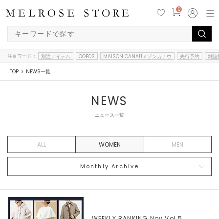
0
注目ワード：
別注アイテム
OOFOS
MAISON CANAUメゾンカナウ
先行予約
雑誌
TOP
NEWS一覧
NEWS
ニュース一覧
ALL
WOMEN
MEN
Monthly Archive
WEEKLY RANKING Nov.Vol.5,