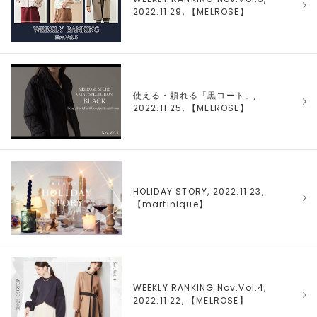
2022.11.29, 【
MELROSE
】
使える・頼れる「黒コート」,
2022.11.25, 【
MELROSE
】
HOLIDAY STORY, 2022.11.23,
【
martinique
】
WEEKLY RANKING Nov.Vol.4,
2022.11.22, 【
MELROSE
】