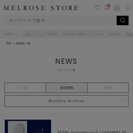
0
注目ワード：
別注アイテム
OOFOS
MAISON CANAUメゾンカナウ
先行予約
雑誌
TOP
NEWS一覧
NEWS
ニュース一覧
ALL
WOMEN
MEN
Monthly Archive
【50th Anniversary】LOGEMENT DE