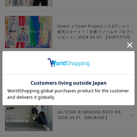
Down' s Town ProjectコラボTシャツ
販売スタート！！先着でノベルティをプ
レゼント♪, 2024.03.07, 【
SOFFITTO
】
【MELROSE STORE】WEEKLY
RANKING.Mar.1, 2024.03.05,
【
MELROSE
】
ALL STAR Ⓡ MELROSE 50TH OX,
2024.03.01, 【
MELROSE
】