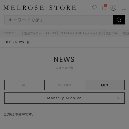
0
注目ワード：
別注アイテム
OOFOS
MAISON CANAUメゾンカナウ
先行予約
雑誌
TOP
NEWS一覧
NEWS
ニュース一覧
ALL
WOMEN
MEN
Monthly Archive
記事は準備中です。