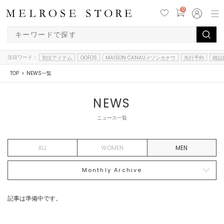
0
注目ワード：
別注アイテム
OOFOS
MAISON CANAUメゾンカナウ
先行予約
雑誌
TOP
NEWS一覧
NEWS
ニュース一覧
ALL
WOMEN
MEN
Monthly Archive
記事は準備中です。