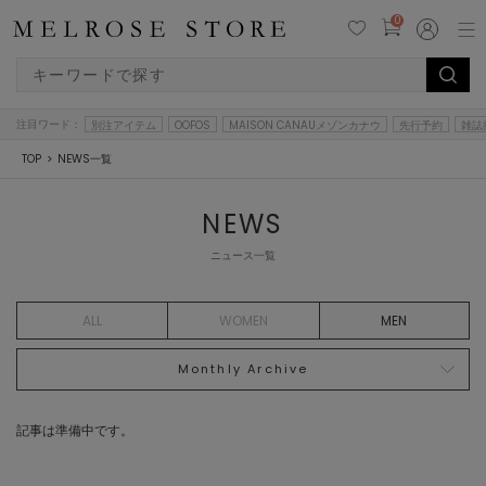
0
注目ワード：
別注アイテム
OOFOS
MAISON CANAUメゾンカナウ
先行予約
雑誌
TOP
NEWS一覧
NEWS
ニュース一覧
ALL
WOMEN
MEN
Monthly Archive
記事は準備中です。