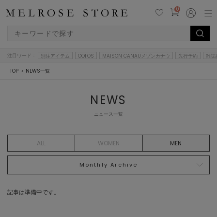
0
注目ワード：
別注アイテム
OOFOS
MAISON CANAUメゾンカナウ
先行予約
雑誌
TOP
NEWS一覧
NEWS
ニュース一覧
ALL
WOMEN
MEN
Monthly Archive
記事は準備中です。